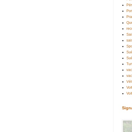
Pé
Por
Pr
Qu
rec
Sai
sai
Spo
Su
Su
Tun
va
va
Vél
Voi
Voi
Sign