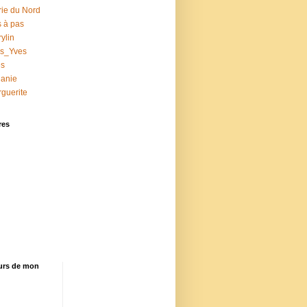
ie du Nord
 à pas
ylin
ss_Yves
es
anie
guerite
res
eurs de mon