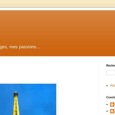
ges, mes passions...
Reche
Acc
Contr