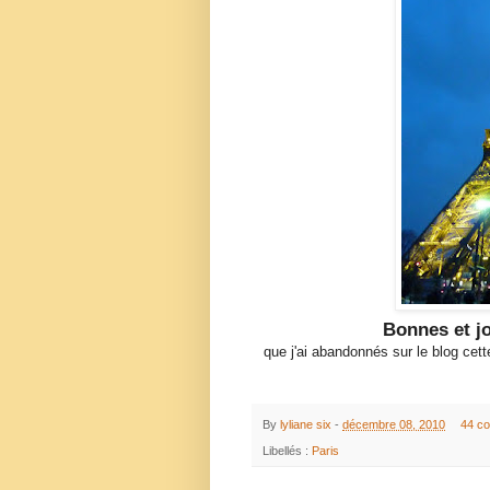
Bonnes et j
que j'ai abandonnés sur le blog ce
By
lyliane six
-
décembre 08, 2010
44 c
Libellés :
Paris