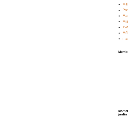
Mar
Pas
Mar
Mi
Yv
Mél
mar
Memb
les fl
jardin