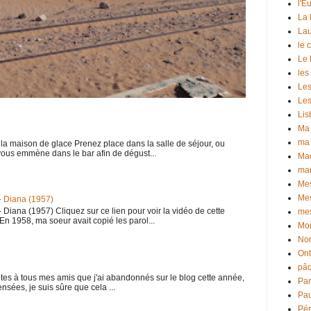
l'E
La 
Lau
le c
Le 
les
Les
Les
Li
Ma
ma
la maison de glace Prenez place dans la salle de séjour, ou
vous emmène dans le bar afin de dégust...
Ma
ma
Me
Mes
- Diana (1957)
Diana (1957) Cliquez sur ce lien pour voir la vidéo de cette
mes
 1958, ma soeur avait copié les parol...
Mon
No
Ont
pâ
tes à tous mes amis que j'ai abandonnés sur le blog cette année,
Par
sées, je suis sûre que cela ...
Pa
Pé