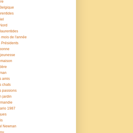
ure
Belgique
rentides
iel
Nord
 laurentides
 mois de l'année
 Présidents
sbonne
 jeunesse
 maison
dère
man
s amis
 chats
 passions
 jardin
rmandie
ario 1987
ques
is
ul Newnan
rou