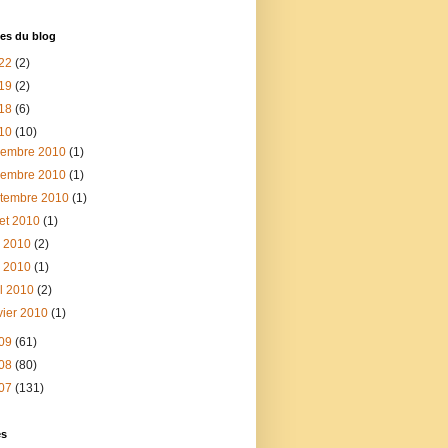
es du blog
22
(2)
19
(2)
18
(6)
10
(10)
cembre 2010
(1)
vembre 2010
(1)
ptembre 2010
(1)
llet 2010
(1)
n 2010
(2)
i 2010
(1)
il 2010
(2)
vier 2010
(1)
09
(61)
08
(80)
07
(131)
és