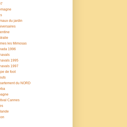
07
lemagne
is
maux du jardin
iversaires
entine
tralie
mes les Mimosas
nada 1996
navals
navals 1995
navals 1997
pe de foot
buts
partement du NORD
rba
pagne
tival Cannes
es
lande
pon
u