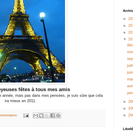
Archiv
►
20
►
20
►
20
▼
20
dé
no
se
jui
jui
ma
avr
oyeuses fêtes à tous mes amis
jan
tte année, mais pas dans mes pensées, je suis sûre que cela
ira mieux en 2011.
►
20
►
20
►
20
ommentaires:
Libell