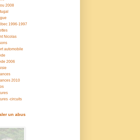
rou 2008
tugal
ague
ébec 1996-1997
ettes
nt Nicolas
sons
rt automobile
ède
ède 2006
isie
cances
cances 2010
os
tures
tures -circuits
aler un abus