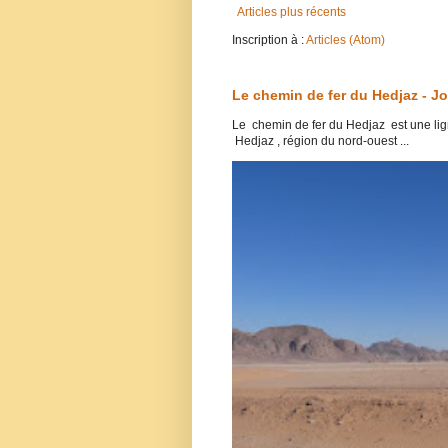
Articles plus récents
Inscription à :
Articles (Atom)
Le chemin de fer du Hedjaz - J
Le chemin de fer du Hedjaz est une lign
Hedjaz , région du nord-ouest ...