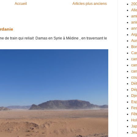
Accueil
Articles plus anciens
20
Al
am
ani
ann
ordanie
Arg
e de train qui reliait Damas en Syrie à Médine , en traversant le
Aus
Bor
Ca
car
car
car
cou
Dé
Dé
Dje
Es
Fes
Fêt
Hol
Ja
Je