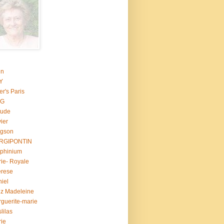
in
Y
er's Paris
G
aude
vier
rgson
RGIPONTIN
phinium
ie- Royale
erese
iel
z Madeleine
guerite-marie
lilas
ie